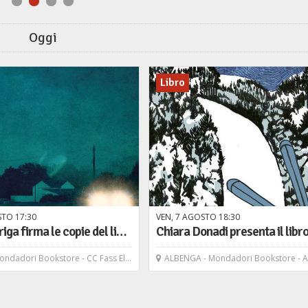
Oggi
Libro
STO
17
30
VEN,
7
AGOSTO
18
30
Flavio Soriga firma le copie del libro "Omicidio a Villapedrosa" - Bompiani
ndadori Bookstore - CC Fass Elmas
ALBENGA - Mondadori Bookstore - 