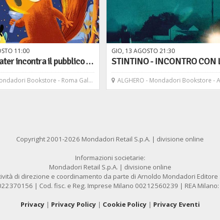
OSTO
11
00
GIO,
13
AGOSTO
21
30
Nicola Slater incontra il pubblico e firma le copie del libro: "Il ladro di sole", Emme edizioni
ori Bookstore - Roma Galleria Alberto Sordi
ALGHERO - Mondadori Bookstore - Alghero Carlo 
Copyright 2001-2026 Mondadori Retail S.p.A. | divisione online
Informazioni societarie:
Mondadori Retail S.p.A. | divisione online
ività di direzione e coordinamento da parte di Arnoldo Mondadori Editore S.
1022370156 | Cod. fisc. e Reg. Imprese Milano 00212560239 | REA Milano
Privacy
|
Privacy Policy
|
Cookie Policy
|
Privacy Eventi