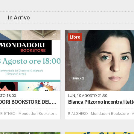
In Arrivo
Libro
STO
18
00
LUN,
10
AGOSTO
21
30
MONDADORI BOOKSTORE DEL CENTRO COMMERCIALE LE GINESTRE APRE LE SUE PORTE AI LETTORI DI TUTTE L'ETA'
 - Mondadori Bookstore - C.C. Ginestre Tremestieri Etneo
ALGHERO - Mondadori Bookstore - Alghero Carlo 