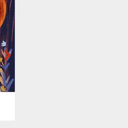
VEN,
7
AGOSTO
10
00
MILANO - Mondadori Duomo
MILANO