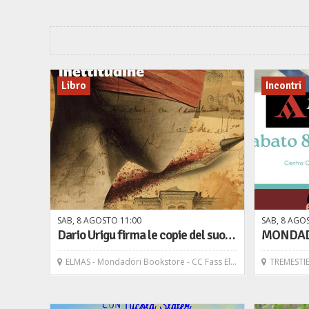
Libro
Incontri
SAB,
8
AGOSTO
11
00
SAB,
8
AGO
Dario Urigu firma le copie del suo libro "Cronache di inettitudine" - Il maestrale
ELMAS - Mondadori Bookstore - CC Fass Elmas
TREMESTIERI ETNEO