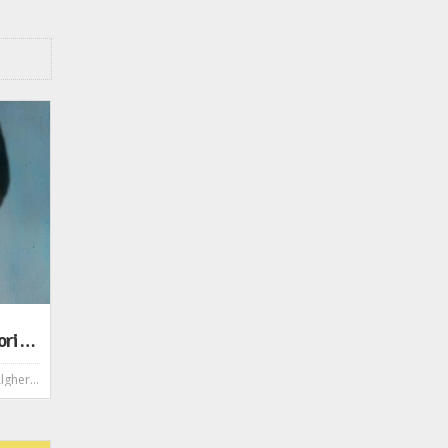
Bianca Pitzorno incontra i lettori e presenta il libro "La sonnambula" - Bompiani
Alberto