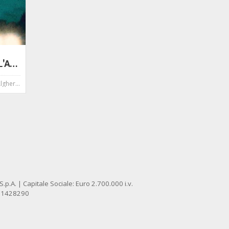
STINTINO - INCONTRO CON L'AUTORE: Flavio Soriga presenta il libro "Omicidio a Villapedrosa" - Bompiani
Alberto
p.A. | Capitale Sociale: Euro 2.700.000 i.v.
: 1428290