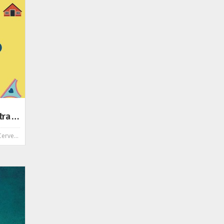
#laMondadoriCerveteriIncontra summer edition: Flavia Restivo presenta il libro "Gli svedesi lo fanno meglio" - Rizzoli
veteri