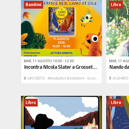
Bambini
Libro
MAR,
11
AGOSTO
10
30
-
12
30
MAR,
11
AG
Incontra Nicola Slater a Grosseto! Lettura e laboratorio "Il Ladro di Sole"
GROSSETO - Mondadori Bookstore - Grosseto
ALGHERO - Mo
Libro
Libro