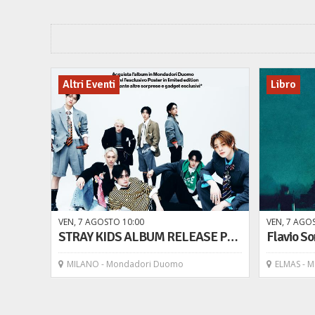
Altri Eventi
Libro
VEN,
7
AGOSTO
10
00
VEN,
7
AGO
STRAY KIDS ALBUM RELEASE POP-UP EVENT A MILANO! Vieni a scoprire il nuovo album THIS&THAT!
MILANO - Mondadori Duomo
ELMAS - Mo