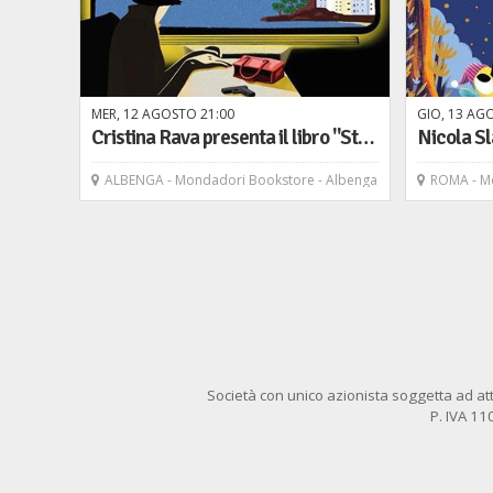
MER,
12
AGOSTO
21
00
GIO,
13
AG
Cristina Rava presenta il libro "Strano, molto Strano" - Rizzoli
ALBENGA - Mondadori Bookstore - Albenga
ROMA - Mondad
Società con unico azionista soggetta ad att
P. IVA 1