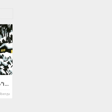
Chiara Donadi presenta il libro "I luoghi a cui appartieni" - Marsilio
Albenga