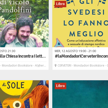
Libro
OSTO
21
30
MER,
12
AGOSTO
19
00
-
21
00
Nando dalla Chiesa incontra i lettori e presenta il libro "La ragazza di vicolo Pandolfini" - San Paolo
ndadori Bookstore - Alghero Carlo Alberto
CERVETERI - Mondadori Bookstore - Cer
Libro